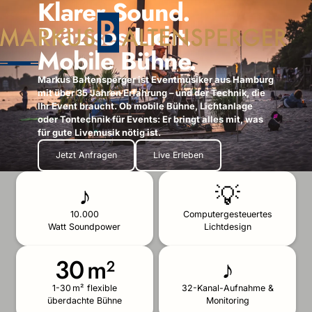
Klarer Sound.
Präzises Licht.
Mobile Bühne.
Markus Baltensperger ist Eventmusiker aus Hamburg
mit über 35 Jahren Erfahrung – und der Technik, die
Ihr Event braucht. Ob mobile Bühne, Lichtanlage
oder Tontechnik für Events: Er bringt alles mit, was
für gute Livemusik nötig ist.
Jetzt Anfragen
Live Erleben
♪
💡
10.000
Computergesteuertes
Watt Soundpower
Lichtdesign
30 m²
♪
1-30 m² flexible
32-Kanal-Aufnahme &
überdachte Bühne
Monitoring